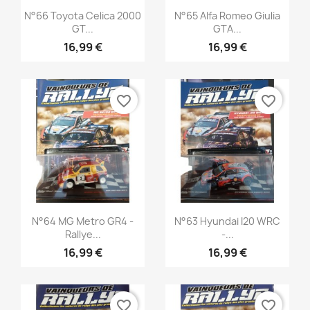
Aperçu rapide
Aperçu rapide


N°66 Toyota Celica 2000
N°65 Alfa Romeo Giulia
GT...
GTA...
16,99 €
16,99 €
favorite_border
favorite_border
Aperçu rapide
Aperçu rapide


N°64 MG Metro GR4 -
N°63 Hyundai I20 WRC
Rallye...
-...
16,99 €
16,99 €
favorite_border
favorite_border