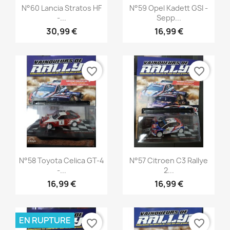
Aperçu rapide
Aperçu rapide


N°60 Lancia Stratos HF
N°59 Opel Kadett GSI -
-...
Sepp...
30,99 €
16,99 €
favorite_border
favorite_border
Aperçu rapide
Aperçu rapide


N°58 Toyota Celica GT-4
N°57 Citroen C3 Rallye
-...
2...
16,99 €
16,99 €
EN RUPTURE
favorite_border
favorite_border