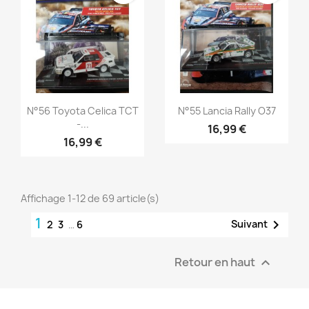
Aperçu rapide
Aperçu rapide


N°56 Toyota Celica TCT
N°55 Lancia Rally O37
-...
16,99 €
16,99 €
Affichage 1-12 de 69 article(s)
1

Suivant
2
3
…
6
Retour en haut
