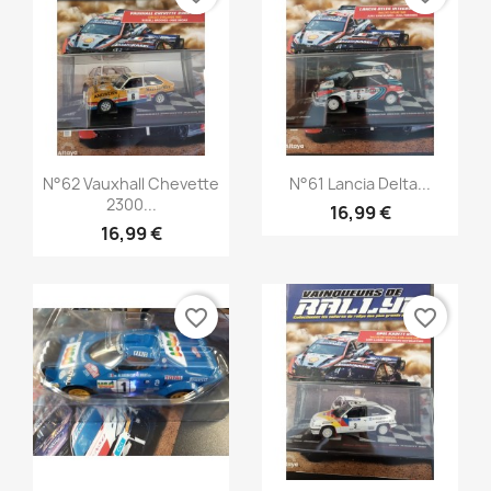
Aperçu rapide
Aperçu rapide


N°62 Vauxhall Chevette
N°61 Lancia Delta...
2300...
16,99 €
16,99 €
favorite_border
favorite_border