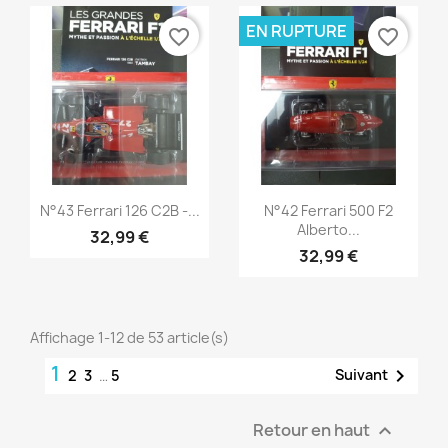
EN RUPTURE
favorite_border
favorite_border
Aperçu rapide
Aperçu rapide


N°43 Ferrari 126 C2B -...
N°42 Ferrari 500 F2
Alberto...
32,99 €
32,99 €
Affichage 1-12 de 53 article(s)
1

Suivant
2
3
…
5
Retour en haut
