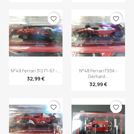
favorite_border
favorite_border
Aperçu rapide
Aperçu rapide


N°49 Ferrari 312 F1-67 -...
N°48 Ferrari F93A -
Gerhard...
32,99 €
32,99 €
favorite_border
favorite_border