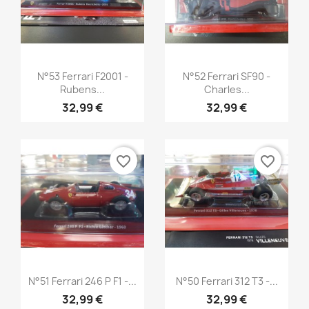
Aperçu rapide
Aperçu rapide


N°53 Ferrari F2001 -
N°52 Ferrari SF90 -
Rubens...
Charles...
32,99 €
32,99 €
favorite_border
favorite_border
Aperçu rapide
Aperçu rapide


N°51 Ferrari 246 P F1 -...
N°50 Ferrari 312 T3 -...
32,99 €
32,99 €