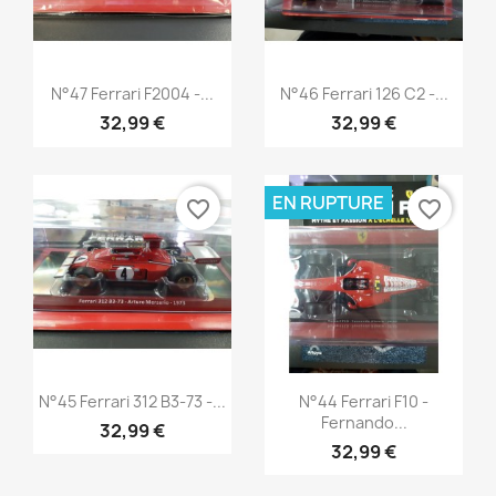
Aperçu rapide
Aperçu rapide


N°47 Ferrari F2004 -...
N°46 Ferrari 126 C2 -...
32,99 €
32,99 €
EN RUPTURE
favorite_border
favorite_border
Aperçu rapide
Aperçu rapide


N°45 Ferrari 312 B3-73 -...
N°44 Ferrari F10 -
Fernando...
32,99 €
32,99 €