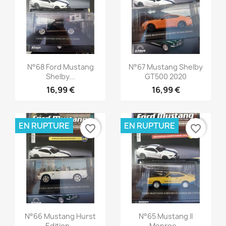
Aperçu rapide
Aperçu rapide


N°68 Ford Mustang
N°67 Mustang Shelby
Shelby...
GT500 2020
16,99 €
16,99 €
EN RUPTURE
EN RUPTURE
favorite_border
favorite_border
Aperçu rapide
Aperçu rapide


N°66 Mustang Hurst
N°65 Mustang II
Edition...
Monroe...