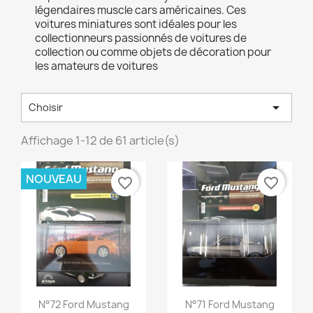
légendaires muscle cars américaines. Ces
voitures miniatures sont idéales pour les
collectionneurs passionnés de voitures de
collection ou comme objets de décoration pour
les amateurs de voitures

Choisir
Affichage 1-12 de 61 article(s)
NOUVEAU
favorite_border
favorite_border
Aperçu rapide
Aperçu rapide


N°72 Ford Mustang
N°71 Ford Mustang