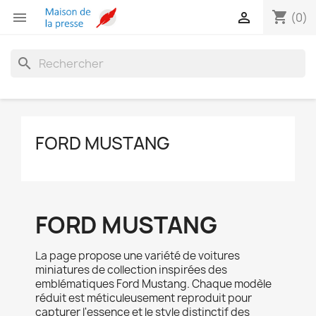
shopping_cart


(0)
search
FORD MUSTANG
FORD MUSTANG
La page propose une variété de voitures
miniatures de collection inspirées des
emblématiques Ford Mustang. Chaque modèle
réduit est méticuleusement reproduit pour
capturer l'essence et le style distinctif des