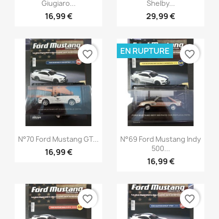
Giugiaro...
Shelby...
16,99 €
29,99 €
EN RUPTURE
favorite_border
favorite_border
Aperçu rapide
Aperçu rapide


N°70 Ford Mustang GT...
N°69 Ford Mustang Indy
500...
16,99 €
16,99 €
favorite_border
favorite_border