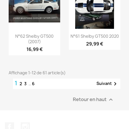
Aperçu rapide
Aperçu rapide


N°62 Shelby GT500
N°61 Shelby GT500 2020
(2007)
29,99 €
16,99 €
Affichage 1-12 de 61 article(s)
1

Suivant
2
3
…
6
Retour en haut

Facebook
Instagram