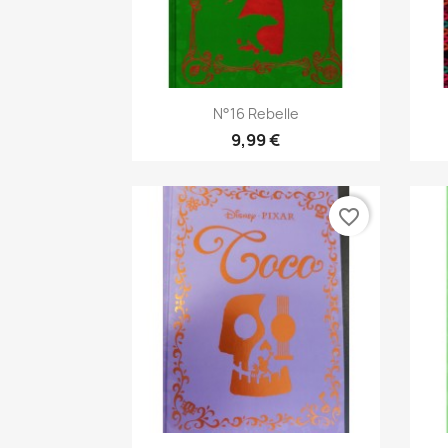
Aperçu rapide

N°16 Rebelle
9,99 €
favorite_border