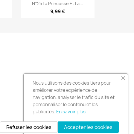
Aperçu rapide

N°25 La Princesse Et La...
9,99 €
INFORMATIONS
Nous utilisons des cookies tiers pour
Maison de la Presse Torigny les villes
améliorer votre expérience de
25 rue de la république
navigation, analyser le trafic du site et
50160 Torigny les villes
personnaliser le contenu et les
France
Appelez-nous :
02 33 77 16 44
publicités.
En savoir plus
Envoyez-nous un e-mail :
contact@mdp-torigny.fr
Refuser les cookies
Accepter les cookies