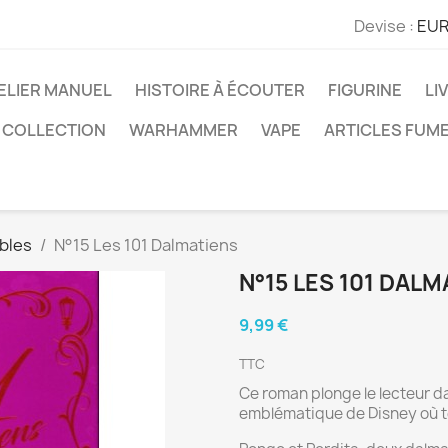
Devise :
EUR
ELIER MANUEL
HISTOIRE À ÉCOUTER
FIGURINE
LI
 COLLECTION
WARHAMMER
VAPE
ARTICLES FUM
bles
N°15 Les 101 Dalmatiens
N°15 LES 101 DALM
9,99 €
TTC
Ce roman plonge le lecteur d
emblématique de Disney où t