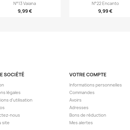
Aperçu rapide
Aperçu rapide


N°13 Vaiana
N°22 Encanto
9,99 €
9,99 €
E SOCIÉTÉ
VOTRE COMPTE
son
Informations personnelles
ns légales
Commandes
ions d'utilisation
Avoirs
pos
Adresses
ctez-nous
Bons de réduction
u site
Mes alertes