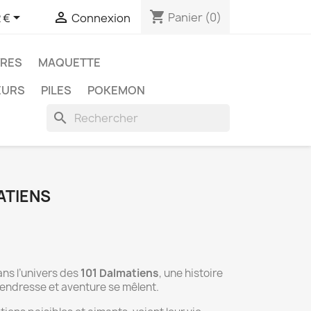
shopping_cart


Panier
(0)
 €
Connexion
VRES
MAQUETTE
EURS
PILES
POKEMON
search
ATIENS
ans l’univers des
101 Dalmatiens
, une histoire
endresse et aventure se mêlent.