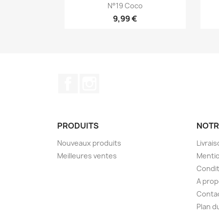
Aperçu rapide

N°19 Coco
9,99 €
Facebook
Instagram
PRODUITS
NOTR
Nouveaux produits
Livrai
Meilleures ventes
Mentio
Condit
A pro
Conta
Plan d