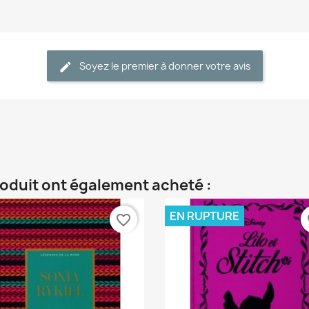
Soyez le premier à donner votre avis
roduit ont également acheté :
EN RUPTURE
favorite_border
fa