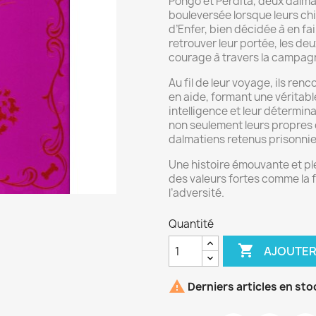
Pongo et Perdita, deux dalmat
bouleversée lorsque leurs chi
d’Enfer, bien décidée à en f
retrouver leur portée, les de
courage à travers la campag
Au fil de leur voyage, ils re
en aide, formant une véritabl
intelligence et leur détermin
non seulement leurs propres 
dalmatiens retenus prisonnie
Une histoire émouvante et pl
des valeurs fortes comme la fa
l’adversité.
Quantité

AJOUTER

Derniers articles en sto