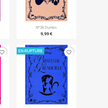
Aperçu rapide

N°26 Dumbo
9,99 €
EN RUPTURE
vorite_border
favorite_border