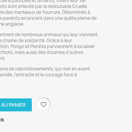
iens paisibles et aimants, voient leur vie
ots sont enlevés par la redoutable Cruella
aire des manteaux de fourrure. Déterminés à
ux parents se lancent dans une quête pleine de
ne anglaise.
ncontrent de nombreux animaux qui leur viennent
e chaîne de solidarité. Grâce à leur
ation, Pongo et Perdita parviennent à localiser
chiots, mais aussi des dizaines d’autres
rs.
eine de rebondissements, qui met en avant
mille, l’entraide et le courage face à
favorite_border
 AU PANIER
ck