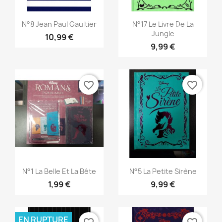
Aperçu rapide
Aperçu rapide


N°8 Jean Paul Gaultier
N°17 Le Livre De La
Jungle
10,99 €
9,99 €
favorite_border
favorite_border
Aperçu rapide
Aperçu rapide


N°1 La Belle Et La Bête
N°5 La Petite Sirène
1,99 €
9,99 €
EN RUPTURE