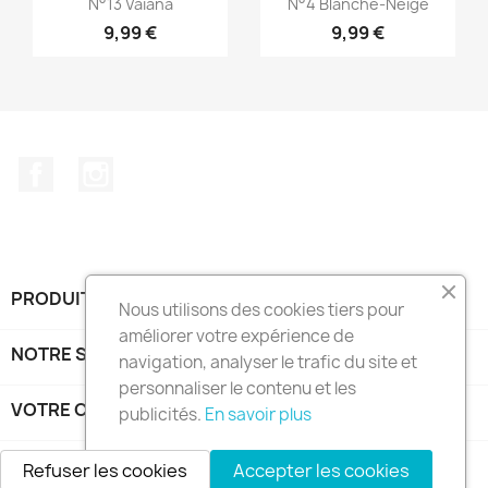


N°13 Vaiana
N°4 Blanche-Neige
9,99 €
9,99 €
Facebook
Instagram
PRODUITS

Nous utilisons des cookies tiers pour
améliorer votre expérience de
NOTRE SOCIÉTÉ

navigation, analyser le trafic du site et
personnaliser le contenu et les
VOTRE COMPTE

publicités.
En savoir plus
INFORMATIONS
keyboard_arrow_down
Refuser les cookies
Accepter les cookies