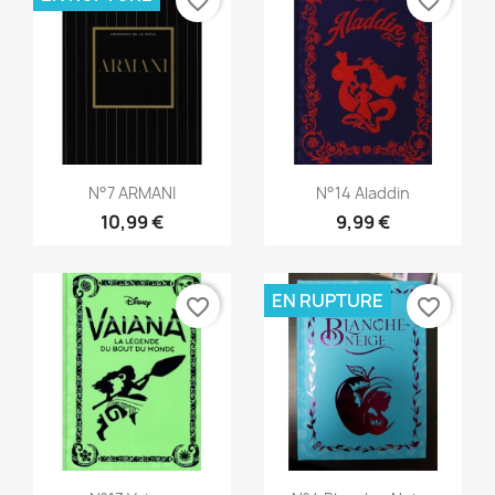
favorite_border
favorite_border
Aperçu rapide
Aperçu rapide


N°7 ARMANI
N°14 Aladdin
10,99 €
9,99 €
EN RUPTURE
favorite_border
favorite_border
Aperçu rapide
Aperçu rapide