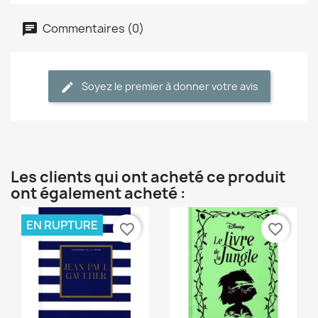
Commentaires (0)
Soyez le premier à donner votre avis
Les clients qui ont acheté ce produit
ont également acheté :
EN RUPTURE
favorite_border
favorite_border