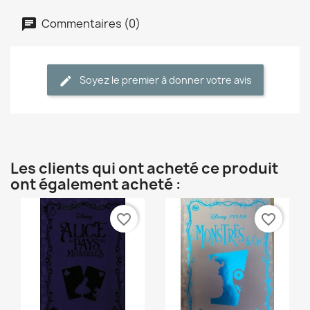
Commentaires (0)
Soyez le premier à donner votre avis
Les clients qui ont acheté ce produit
ont également acheté :
favorite_border
favorite_border