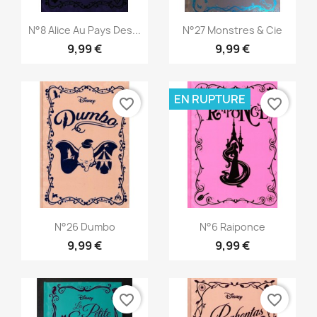
Aperçu rapide
Aperçu rapide


N°8 Alice Au Pays Des...
N°27 Monstres & Cie
9,99 €
9,99 €
EN RUPTURE
favorite_border
favorite_border
Aperçu rapide
Aperçu rapide


N°26 Dumbo
N°6 Raiponce
9,99 €
9,99 €
favorite_border
favorite_border