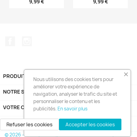
9,99 €
9,99 €
Facebook
Instagram
PRODUITS

Nous utilisons des cookies tiers pour
améliorer votre expérience de
NOTRE SOCIÉTÉ

navigation, analyser le trafic du site et
personnaliser le contenu et les
VOTRE COMPTE

publicités.
En savoir plus
INFORMATIONS
keyboard_arrow_down
Refuser les cookies
Accepter les cookies
© 2026 - Boutique en ligne créée avec PrestaShop™